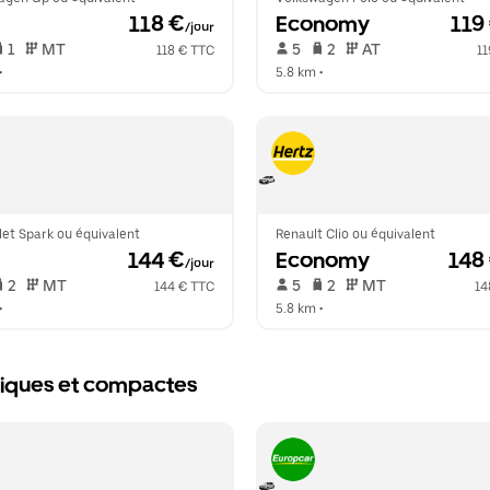
 118 €
Economy
 119
/jour
 1   
 MT   
 5   
 2   
 AT   
118 € TTC
11
•  
5.8 km
 •  
et Spark ou équivalent
Renault Clio ou équivalent
 144 €
Economy
 148
/jour
 2   
 MT   
 5   
 2   
 MT   
144 € TTC
14
•  
5.8 km
 •  
omiques et compactes