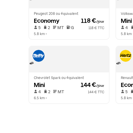
Peugeot 208 ou équivalent
Volksw
Economy
 118 €
Mini
/jour
 5   
 2   
 MT   
 G  
 4   
118 € TTC
5.8 km
 •  
5.8 km
 
Chevrolet Spark ou équivalent
Renault
Mini
 144 €
Eco
/jour
 4   
 2   
 MT   
 5   
144 € TTC
6.5 km
 •  
5.8 km
 