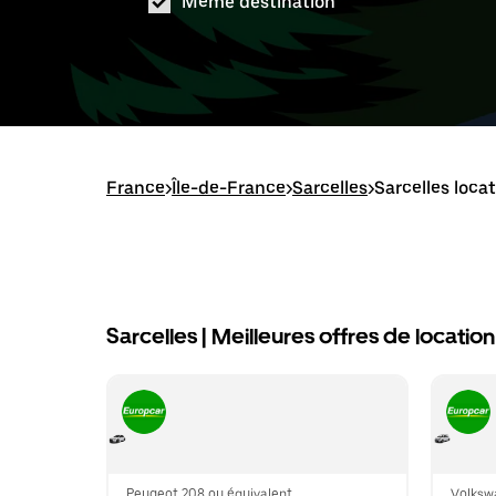
Même destination
France
>
Île-de-France
>
Sarcelles
>
Sarcelles loca
Sarcelles | Meilleures offres de locatio
Peugeot 208 ou équivalent
Volksw