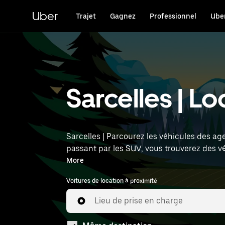
Passer
au
Uber
Trajet
Gagnez
Professionnel
Uber
contenu
principal
Sarcelles | Lo
Sarcelles | Parcourez les véhicules des ag
passant par les SUV, vous trouverez des v
l'heure et l'emplacement (par exemple : Pa
More
Voitures de location à proximité
Lieu de prise en charge