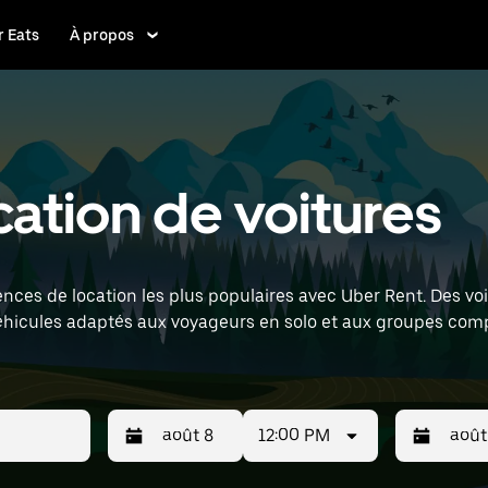
 Eats
À propos
cation de voitures
ences de location les plus populaires avec Uber Rent. Des voi
éhicules adaptés aux voyageurs en solo et aux groupes comp
ris Charles de Gaulle Airport) pour trouver des voitures de l
12:00 PM