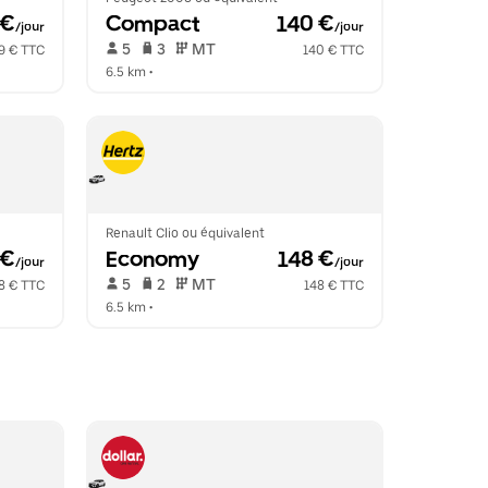
 €
Compact
 140 €
/jour
/jour
 5   
 3   
 MT   
9 € TTC
140 € TTC
6.5 km
 •  
Renault Clio ou équivalent
 €
Economy
 148 €
/jour
/jour
 5   
 2   
 MT   
8 € TTC
148 € TTC
6.5 km
 •  