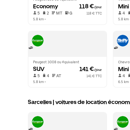
Economy
 118 €
Mini
/jour
 5   
 2   
 MT   
 G  
 4   
118 € TTC
5.8 km
 •  
5.8 km
 
Peugeot 3008 ou équivalent
Chevrol
SUV
 141 €
Mini
/jour
 5   
 4   
 AT   
 4   
141 € TTC
5.8 km
 •  
6.5 km
 
Sarcelles | voitures de location écon