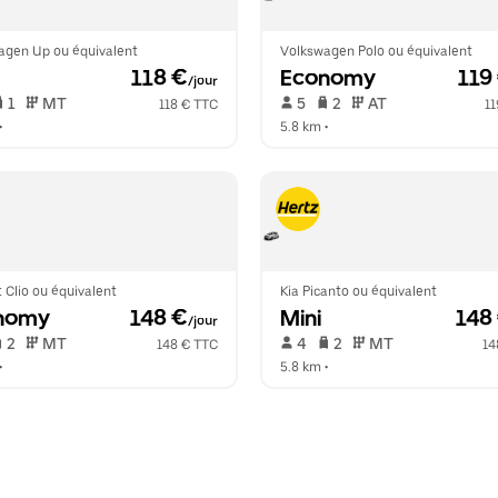
agen Up ou équivalent
Volkswagen Polo ou équivalent
 118 €
Economy
 119
/jour
 1   
 MT   
 5   
 2   
 AT   
118 € TTC
11
•  
5.8 km
 •  
 Clio ou équivalent
Kia Picanto ou équivalent
nomy
 148 €
Mini
 148
/jour
 2   
 MT   
 4   
 2   
 MT   
148 € TTC
14
•  
5.8 km
 •  