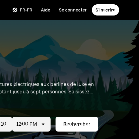
FR-FR
Aide
Se connecter
S'inscrire
tures électriques aux berlines de luxe en
tant jusqu'à sept personnes. Saisissez
ocation à proximité.
12:00 PM
Rechercher