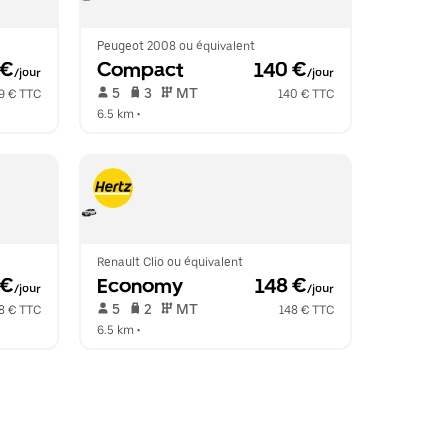
Peugeot 2008 ou équivalent
 €
Compact
 140 €
/jour
/jour
 5   
 3   
 MT   
9 € TTC
140 € TTC
6.5 km
 •  
Renault Clio ou équivalent
 €
Economy
 148 €
/jour
/jour
 5   
 2   
 MT   
8 € TTC
148 € TTC
6.5 km
 •  