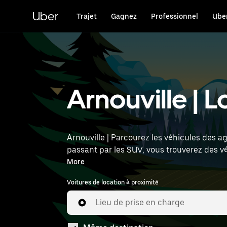
Passer
au
Uber
Trajet
Gagnez
Professionnel
Uber
contenu
principal
Arnouville | 
Arnouville | Parcourez les véhicules des a
passant par les SUV, vous trouverez des v
l'heure et l'emplacement (par exemple : Pa
More
Voitures de location à proximité
Lieu de prise en charge