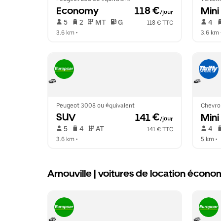
Economy
 118 €
Mini
/jour
 5   
 2   
 MT   
 G  
 4   
118 € TTC
3.6 km
 •  
3.6 km
 
Peugeot 3008 ou équivalent
Chevrol
SUV
 141 €
Mini
/jour
 5   
 4   
 AT   
 4   
141 € TTC
3.6 km
 •  
5 km
 •  
Arnouville | voitures de location éco