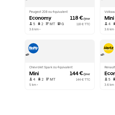
Peugeot 208 ou équivalent
Volksw
Economy
 118 €
Mini
/jour
 5   
 2   
 MT   
 G  
 4   
118 € TTC
3.6 km
 •  
3.6 km
 
Chevrolet Spark ou équivalent
Renault
Mini
 144 €
Eco
/jour
 4   
 2   
 MT   
 5   
144 € TTC
5 km
 •  
3.6 km
 