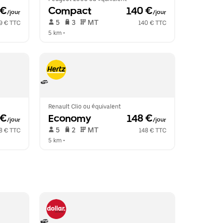
 €
Compact
 140 €
/jour
/jour
 5   
 3   
 MT   
9 € TTC
140 € TTC
5 km
 •  
Renault Clio ou équivalent
 €
Economy
 148 €
/jour
/jour
 5   
 2   
 MT   
8 € TTC
148 € TTC
5 km
 •  