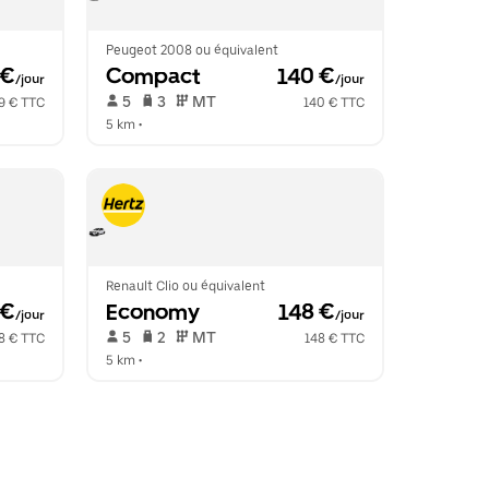
Peugeot 2008 ou équivalent
 €
Compact
 140 €
/jour
/jour
 5   
 3   
 MT   
9 € TTC
140 € TTC
5 km
 •  
Renault Clio ou équivalent
 €
Economy
 148 €
/jour
/jour
 5   
 2   
 MT   
8 € TTC
148 € TTC
5 km
 •  