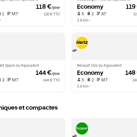
 118 €
Economy
 119
/jour
 1   
 MT   
 5   
 2   
 AT   
118 € TTC
11
•  
3.6 km
 •  
et Spark ou équivalent
Renault Clio ou équivalent
 144 €
Economy
 148
/jour
 2   
 MT   
 5   
 2   
 MT   
144 € TTC
14
3.6 km
 •  
nomiques et compactes