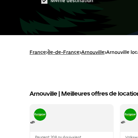
Même destination
France
>
Île-de-France
>
Arnouville
>
Arnouville lo
Arnouville | Meilleures offres de locatio
Peugeot 208 ou équivalent
Volksw