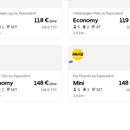
agen Up ou équivalent
Volkswagen Polo ou équivalent
 118 €
Economy
 119
/jour
 1   
 MT   
 5   
 2   
 AT   
118 € TTC
11
•  
3.6 km
 •  
 Clio ou équivalent
Kia Picanto ou équivalent
nomy
 148 €
Mini
 148
/jour
 2   
 MT   
 4   
 2   
 MT   
148 € TTC
14
•  
3.6 km
 •  