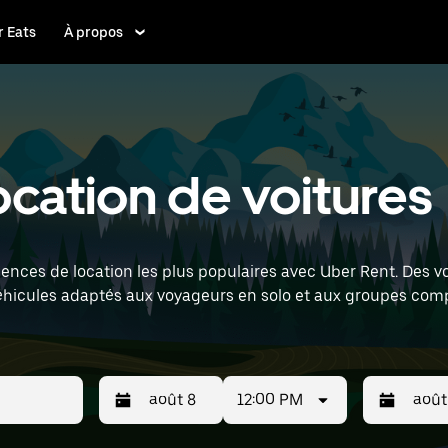
 Eats
À propos
Location de voitures
gences de location les plus populaires avec Uber Rent. Des vo
éhicules adaptés aux voyageurs en solo et aux groupes comp
ris Charles de Gaulle Airport) pour trouver des voitures de l
12:00 PM