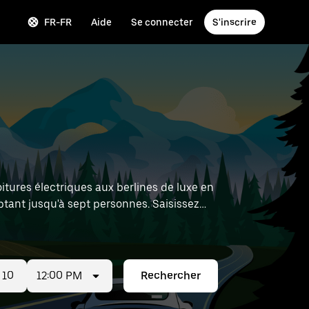
FR-FR
Aide
Se connecter
S'inscrire
itures électriques aux berlines de luxe en
tant jusqu'à sept personnes. Saisissez
ocation à proximité.
12:00 PM
Rechercher