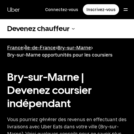
Passer
au
Uber
Connectez-vous
Inscrivez-vous
contenu
principal
Devenez chauffeur
France
>
Île-de-France
>
Bry-sur-Marne
>
Bry-sur-Marne opportunités pour les coursiers
Bry-sur-Marne |
Devenez coursier
indépendant
Vous pourriez générer des revenus en effectuant des
livraisons avec Uber Eats dans votre ville (Bry-sur-
Marne). Voici quelques conseils pour en savoir plus