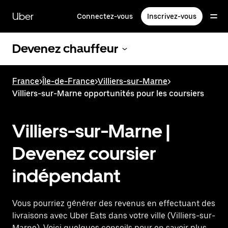
Passer
au
Uber
Connectez-vous
Inscrivez-vous
contenu
principal
Devenez chauffeur
France
>
Île-de-France
>
Villiers-sur-Marne
>
Villiers-sur-Marne opportunités pour les coursiers
Villiers-sur-Marne |
Devenez coursier
indépendant
Vous pourriez générer des revenus en effectuant des
livraisons avec Uber Eats dans votre ville (Villiers-sur-
Marne). Voici quelques conseils pour en savoir plus