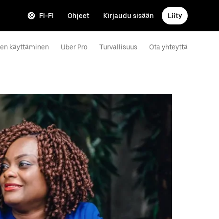
FI-FI
Ohjeet
Kirjaudu sisään
Liity
sen käyttäminen
Uber Pro
Turvallisuus
Ota yhteyttä