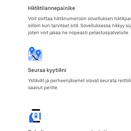
Hätätilannepainike
Voit soittaa hätänumeroon sovelluksen hätäpain
silloin kun tarvitset sitä. Sovelluksessa näkyy si
joten voit jakaa ne nopeasti pelastuspalvelulle.
Seuraa kyytiäni
Ystävät ja perheenjäsenet voivat seurata reittiä
saavut perille.