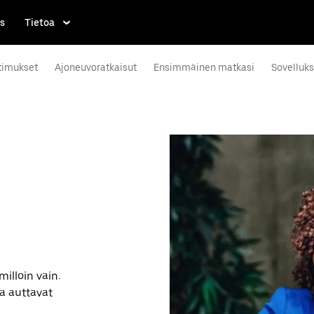
s
Tietoa
timukset
Ajoneuvoratkaisut
Ensimmäinen matkasi
Sovelluk
n
illoin vain.
ka auttavat