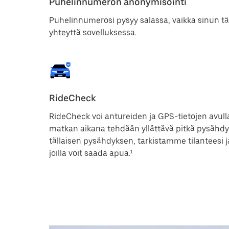
Puhelinnumeron anonymisointi
Puhelinnumerosi pysyy salassa, vaikka sinun tä
yhteyttä sovelluksessa.
RideCheck
RideCheck voi antureiden ja GPS-tietojen avull
matkan aikana tehdään yllättävä pitkä pysäh
tällaisen pysähdyksen, tarkistamme tilanteesi 
joilla voit saada apua.¹