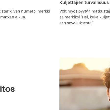
Kuljettajien turvallisuus
isterikilven numero, merkki
Voit myös pyytää matkustaji
n matkan alkua.
esimerkiksi "Hei, kuka kuljet
sen sovelluksesta."
itos