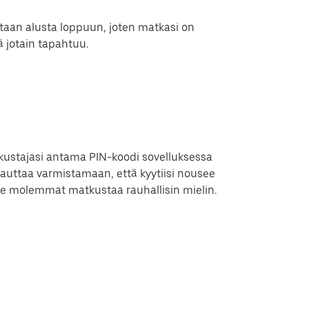
taan alusta loppuun, joten matkasi on
tä jotain tapahtuu.
kustajasi antama PIN-koodi sovelluksessa
uttaa varmistamaan, että kyytiisi nousee
tte molemmat matkustaa rauhallisin mielin.