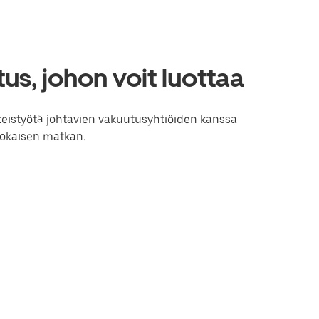
us, johon voit luottaa
teistyötä johtavien vakuutusyhtiöiden kanssa
jokaisen matkan.