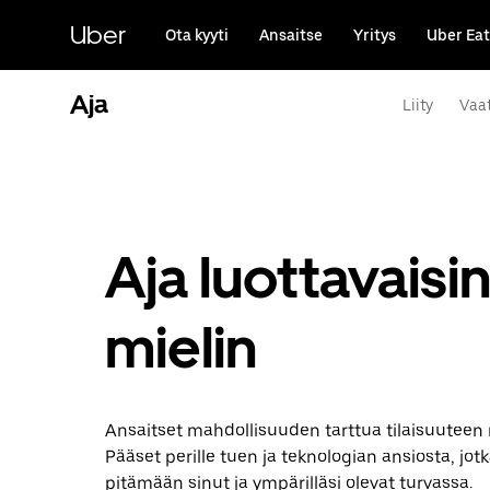
Ohita
ja
Uber
Ota kyyti
Ansaitse
Yritys
Uber Eat
siirry
pääsisältöön
Aja
Liity
Vaa
Aja luottavaisi
mielin
Ansaitset mahdollisuuden tarttua tilaisuuteen m
Pääset perille tuen ja teknologian ansiosta, jot
pitämään sinut ja ympärilläsi olevat turvassa.