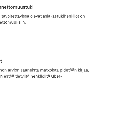
nnettomuustuki
avoitettavissa olevat asiakastukihenkilöt on
ettomuuksiin.
t
non arvion saaneista matkoista pidetään kirjaa,
n estää tietyiltä henkilöiltä Uber-