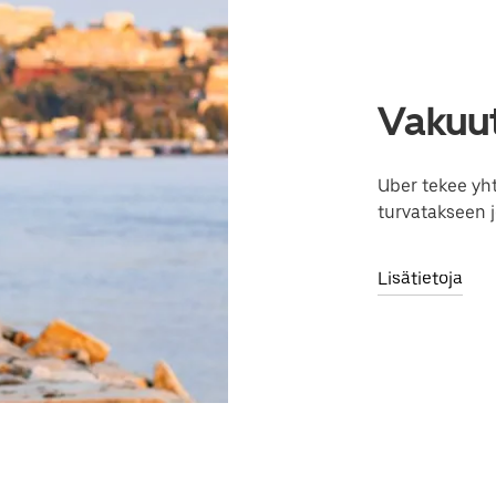
Vakuut
Uber tekee yh
turvatakseen 
Lisätietoja