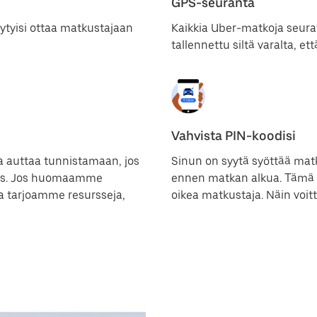
GPS-seuranta
ytyisi ottaa matkustajaan
Kaikkia Uber-matkoja seura
tallennettu siltä varalta, et
Vahvista PIN-koodisi
a auttaa tunnistamaan, jos
Sinun on syytä syöttää mat
dys. Jos huomaamme
ennen matkan alkua. Tämä a
ja tarjoamme resursseja,
oikea matkustaja. Näin voi