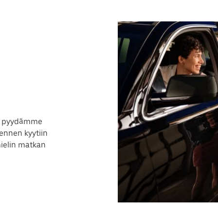
stä pyydämme
 ennen kyytiin
 mielin matkan