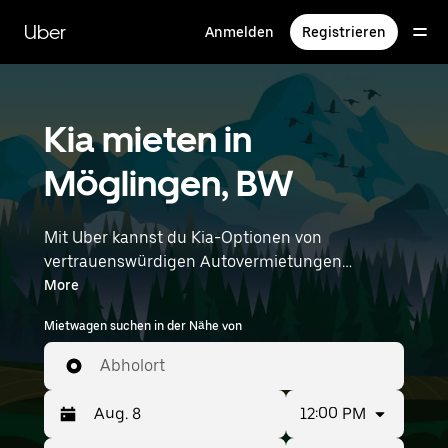
Direkt
zum
Uber
Anmelden
Registrieren
Hauptinhalt
Kia mieten in
Möglingen, BW
Mit Uber kannst du Kia-Optionen von
vertrauenswürdigen Autovermietungen
durchstöbern. Finde den richtigen Leihwagen
More
von Kia für Besorgungen, Roadtrips oder
Mietwagen suchen in der Nähe von
tägliche Fahrten. Egal, ob du Preis, Größe oder
Stil priorisierst: Hier findest du Optionen, die
Abholort
deinen Wünschen entsprechen. Gib deine Zeit-
und Standortangaben (z. B. Stuttgart Airport)
12:00 PM
ein, um Kia-Vermietungen in deiner Nähe zu