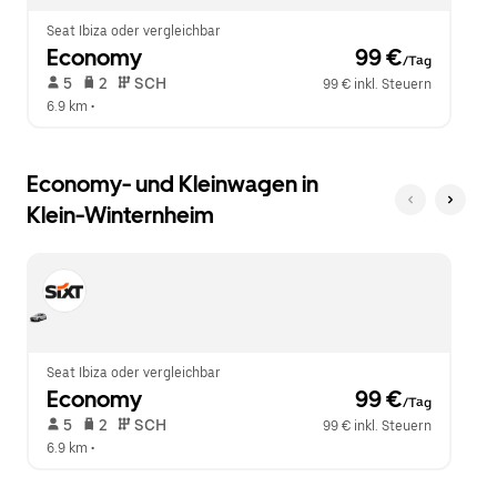
zu
schließen.
Seat Ibiza oder vergleichbar
Economy
 99 €
/Tag
 5   
 2   
 SCH   
99 € inkl. Steuern
6.9 km
 •  
Economy- und Kleinwagen in
Klein-Winternheim
Seat Ibiza oder vergleichbar
Economy
 99 €
/Tag
 5   
 2   
 SCH   
99 € inkl. Steuern
6.9 km
 •  