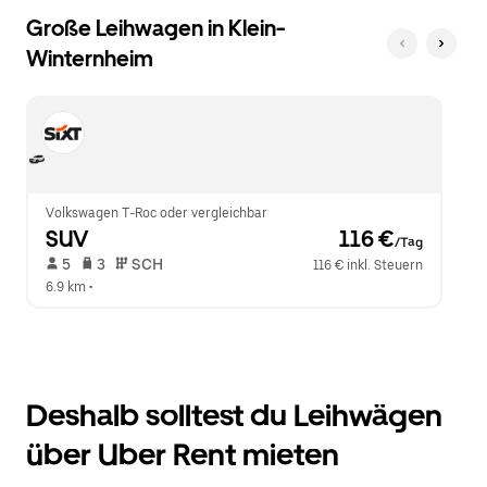
Große Leihwagen in Klein-
Winternheim
Volkswagen T-Roc oder vergleichbar
SUV
 116 €
/Tag
 5   
 3   
 SCH   
116 € inkl. Steuern
6.9 km
 •  
Deshalb solltest du Leihwägen
über Uber Rent mieten