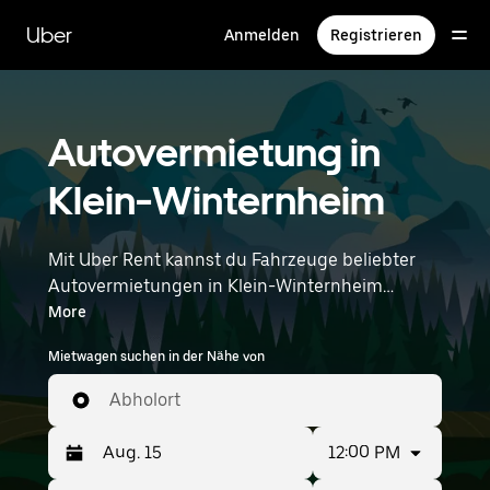
Direkt
zum
Uber
Anmelden
Registrieren
Hauptinhalt
Autovermietung in
Klein-Winternheim
Mit Uber Rent kannst du Fahrzeuge beliebter
Autovermietungen in Klein-Winternheim
durchstöbern. Von Elektroautos über
More
Limousinen bis hin zu SUVs stehen dir
Mietwagen suchen in der Nähe von
Fahrzeuge zur Auswahl, die sowohl für
Alleinreisende als auch für Gruppen mit bis zu
Abholort
7 Personen geeignet sind. Gib deine Zeit- und
Standortangaben (z. B. Frankfurt Airport) ein,
12:00 PM
um Autovermietungen in deiner Nähe zu