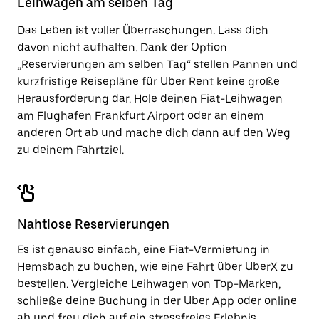
Leihwagen am selben Tag
zu
schließen.
Das Leben ist voller Überraschungen. Lass dich
davon nicht aufhalten. Dank der Option
„Reservierungen am selben Tag“ stellen Pannen und
kurzfristige Reisepläne für Uber Rent keine große
Herausforderung dar. Hole deinen Fiat-Leihwagen
am Flughafen Frankfurt Airport oder an einem
anderen Ort ab und mache dich dann auf den Weg
zu deinem Fahrtziel.
Nahtlose Reservierungen
Es ist genauso einfach, eine Fiat-Vermietung in
Hemsbach zu buchen, wie eine Fahrt über UberX zu
bestellen. Vergleiche Leihwagen von Top-Marken,
schließe deine Buchung in der Uber App oder
online
ab und freu dich auf ein stressfreies Erlebnis.