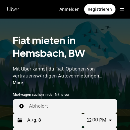
Direkt
zum
Uber
Anmelden
Registrieren
Hauptinhalt
Fiat mieten in
Hemsbach, BW
Mit Uber kannst du Fiat-Optionen von
vertrauenswürdigen Autovermietungen
durchstöbern. Finde den richtigen Leihwagen
More
von Fiat für Besorgungen, Roadtrips oder
Mietwagen suchen in der Nähe von
tägliche Fahrten. Egal, ob du Preis, Größe oder
Stil priorisierst: Hier findest du Optionen, die
Abholort
deinen Wünschen entsprechen. Gib deine Zeit-
und Standortangaben (z. B. Frankfurt Airport)
12:00 PM
ein, um Fiat-Vermietungen in deiner Nähe zu