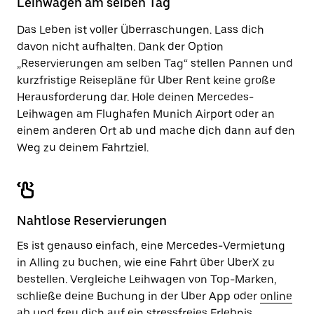
Leihwagen am selben Tag
zu
schließen.
Das Leben ist voller Überraschungen. Lass dich
davon nicht aufhalten. Dank der Option
„Reservierungen am selben Tag“ stellen Pannen und
kurzfristige Reisepläne für Uber Rent keine große
Herausforderung dar. Hole deinen Mercedes-
Leihwagen am Flughafen Munich Airport oder an
einem anderen Ort ab und mache dich dann auf den
Weg zu deinem Fahrtziel.
Nahtlose Reservierungen
Es ist genauso einfach, eine Mercedes-Vermietung
in Alling zu buchen, wie eine Fahrt über UberX zu
bestellen. Vergleiche Leihwagen von Top-Marken,
schließe deine Buchung in der Uber App oder
online
ab und freu dich auf ein stressfreies Erlebnis.