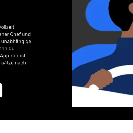
ollzeit
gener Chef und
nd unabhängige
wenn du
 App kannst
Umsätze nach