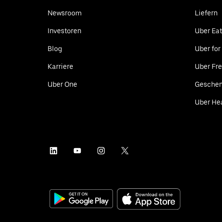
Newsroom
Liefern
Investoren
Uber Ea
Blog
Uber for
Karriere
Uber Fre
Uber One
Geschen
Uber He