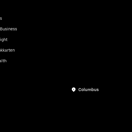
ts
 Business
ight
kkarten
alth
Columbus