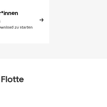
r*innen
n
wnload zu starten
 Flotte