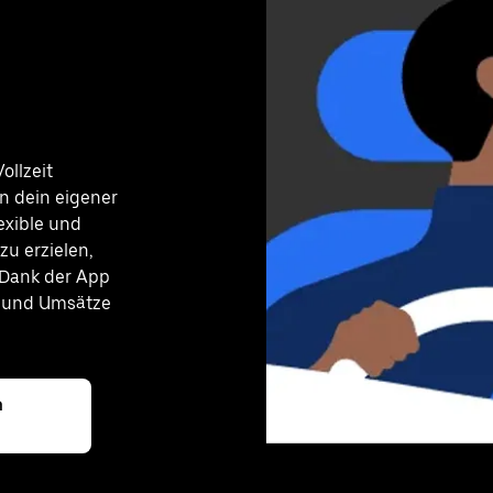
ollzeit
n dein eigener
exible und
u erzielen,
 Dank der App
n und Umsätze
m