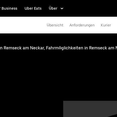
r Business
Uber Eats
Über
Übersicht
Anforderungen
Kurier
 in Remseck am Neckar, Fahrmöglichkeiten in Remseck am 