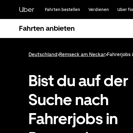
Direkt
zum
Uber
Fahrten bestellen
Verdienen
Uber fo
Hauptinhalt
Fahrten anbieten
Deutschland
>
Remseck am Neckar
>
Fahrerjobs
Bist du auf der
Suche nach
Fahrerjobs in