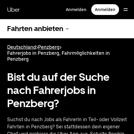
Direkt
zum
Uber
Anmelden
Anmelden
Hauptinhalt
Fahrten anbieten
Deutschland
>
Penzberg
>
Fahrerjobs in Penzberg, Fahrmöglichkeiten in
Penzberg
Bist du auf der Suche
nach Fahrerjobs in
Penzberg?
Suchst du nach Jobs als FahrerIn in Teil- oder Vollzeit
Fahrten in Penzberg? Sei stattdessen dein eigener
Chef und probiere die Uber App aus. Schalte flexible