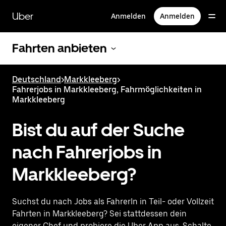
Direkt
zum
Uber
Anmelden
Anmelden
Hauptinhalt
Fahrten anbieten
Deutschland
>
Markkleeberg
>
Fahrerjobs in Markkleeberg, Fahrmöglichkeiten in
Markkleeberg
Bist du auf der Suche
nach Fahrerjobs in
Markkleeberg?
Suchst du nach Jobs als FahrerIn in Teil- oder Vollzeit
Fahrten in Markkleeberg? Sei stattdessen dein
eigener Chef und probiere die Uber App aus. Schalte