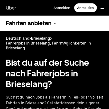
Direkt
zum
Uber
Anmelden
Anmelden
Hauptinhalt
Fahrten anbieten
Deutschland
>
Brieselang
>
Fahrerjobs in Brieselang, Fahrmöglichkeiten in
Brieselang
Bist du auf der Suche
nach Fahrerjobs in
Brieselang?
Suchst du nach Jobs als FahrerIn in Teil- oder Vollzeit
Fahrten in Brieselang? Sei stattdessen dein eigener
Chef und probiere die Uber App aus. Schalte flexible