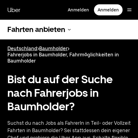
Direkt
zum
Uber
Anmelden
Anmelden
Hauptinhalt
Fahrten anbieten
Deutschland
>
Baumholder
>
Fahrerjobs in Baumholder, Fahrmöglichkeiten in
Baumholder
Bist du auf der Suche
nach Fahrerjobs in
Baumholder?
Suchst du nach Jobs als FahrerIn in Teil- oder Vollzeit
Fahrten in Baumholder? Sei stattdessen dein eigener
Chef und probiere die Uber App aus. Schalte flexible