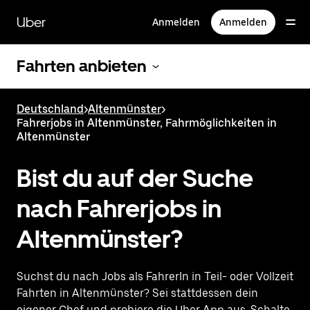
Direkt
zum
Uber
Anmelden
Anmelden
Hauptinhalt
Fahrten anbieten
Deutschland
>
Altenmünster
>
Fahrerjobs in Altenmünster, Fahrmöglichkeiten in
Altenmünster
Bist du auf der Suche
nach Fahrerjobs in
Altenmünster?
Suchst du nach Jobs als FahrerIn in Teil- oder Vollzeit
Fahrten in Altenmünster? Sei stattdessen dein
eigener Chef und probiere die Uber App aus. Schalte