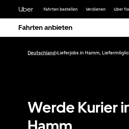
Direkt
zum
Uber
Fahrten bestellen
Verdienen
Uber fo
Hauptinhalt
Fahrten anbieten
Deutschland
>
Lieferjobs in Hamm, Liefermögl
Werde Kurier i
Hamm