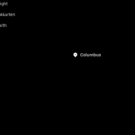
ight
kkarten
alth
Columbus