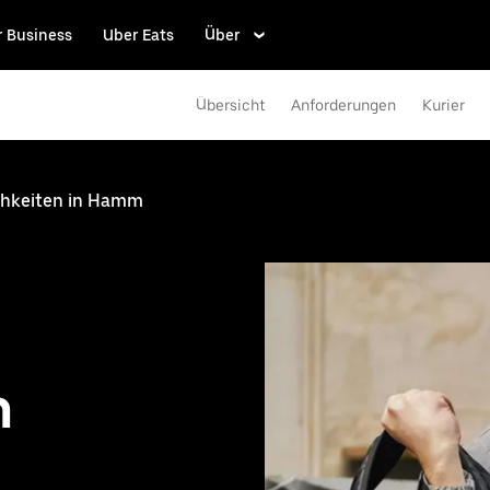
r Business
Uber Eats
Über
Übersicht
Anforderungen
Kurier
ichkeiten in Hamm
n