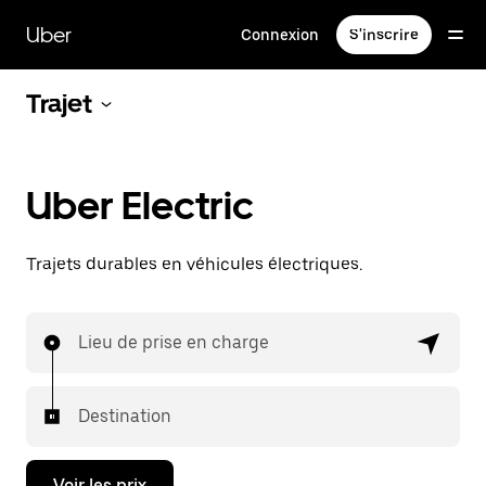
Passer
au
Uber
Connexion
S'inscrire
contenu
principal
Trajet
Uber Electric
Trajets durables en véhicules électriques.
Lieu de prise en charge
Destination
Voir les prix