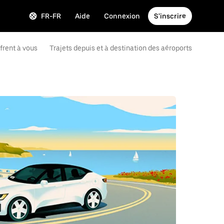
FR-FR
Aide
Connexion
S'inscrire
ffrent à vous
Trajets depuis et à destination des aéroports