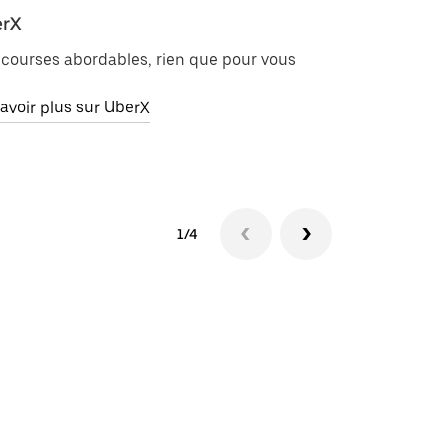
rX
Uber Electri
courses abordables, rien que pour vous
Trajets à zér
véhicules éle
avoir plus sur UberX
En savoir plus
1/4