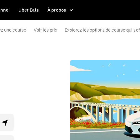
onnel
Uber Eats
À propos
z une course
Voir les prix
Explorez les options de course qui s'o