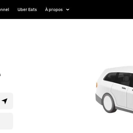
onnel
Uber Eats
À propos
à