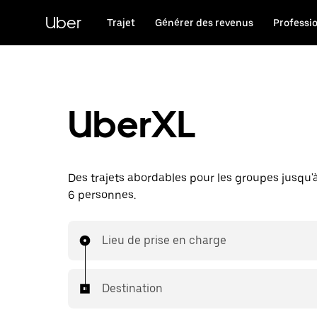
Passer
au
Uber
Trajet
Générer des revenus
Professi
contenu
principal
UberXL
Des trajets abordables pour les groupes jusqu'
6 personnes.
Lieu de prise en charge
Destination