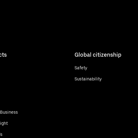
cts
Global citizenship
Safety
Sustainability
 Business
ight
ds