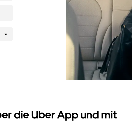
er Uber App
 möchtest,
rd.
ber die Uber App und mit