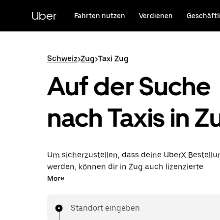
Direkt
zum
Uber
Fahrten nutzen
Verdienen
Geschäftl
Hauptinhalt
Schweiz
>
Zug
>
Taxi Zug
Auf der Suche
nach Taxis in Z
Um sicherzustellen, dass deine UberX Bestellun
werden, können dir in Zug auch lizenzierte
Taxifahrer*innen zugewiesen werden. In diesem
More
du rund um die Uhr Fahrten bestellen und erhä
dieselben erschwinglichen Preise, die du von 
Standort eingeben
kennst, während du mit einem Taxi an dein Ziel