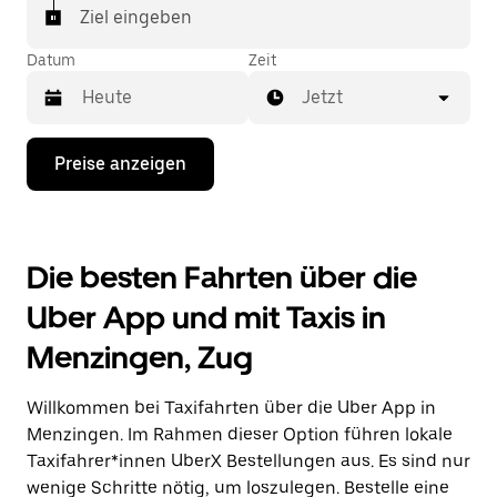
In einigen Städten der Schweiz kannst du in der
Ziel eingeben
Uber App gezielt ein Taxi bestellen, wenn du sicher
sein möchtest, dass dir ein Taxi für deine Fahrt
Datum
Zeit
zugewiesen wird.
Jetzt
Drücke
Preise anzeigen
die
Nach-
unten-
Taste,
um
Die besten Fahrten über die
mit
dem
Uber App und mit Taxis in
Kalender
zu
Menzingen, Zug
interagieren
und
ein
Willkommen bei Taxifahrten über die Uber App in
Datum
auszuwählen.
Menzingen. Im Rahmen dieser Option führen lokale
Drücke
Taxifahrer*innen UberX Bestellungen aus. Es sind nur
die
wenige Schritte nötig, um loszulegen. Bestelle eine
Escape-