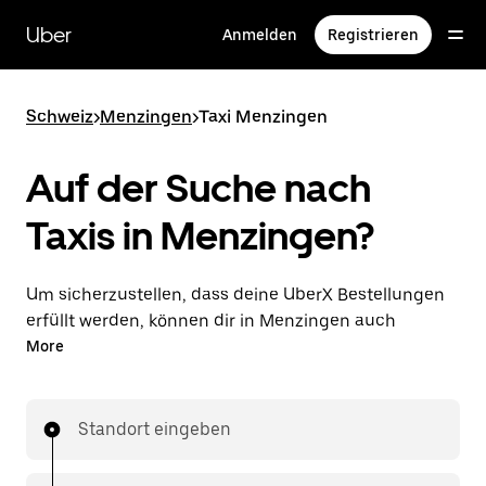
Direkt
zum
Uber
Anmelden
Registrieren
Hauptinhalt
Schweiz
>
Menzingen
>
Taxi Menzingen
Auf der Suche nach
Taxis in Menzingen?
Um sicherzustellen, dass deine UberX Bestellungen
erfüllt werden, können dir in Menzingen auch
lizenzierte Taxifahrer*innen zugewiesen werden. In
More
diesem Fall kannst du rund um die Uhr Fahrten
bestellen und erhältst dieselben erschwinglichen
Preise, die du von UberX kennst, während du mit
Standort eingeben
einem Taxi an dein Ziel gelangst.