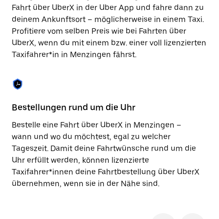
Taste,
Fahrt über UberX in der Uber App und fahre dann zu
um
deinem Ankunftsort – möglicherweise in einem Taxi.
den
Profitiere vom selben Preis wie bei Fahrten über
Kalender
zu
UberX, wenn du mit einem bzw. einer voll lizenzierten
schließen.
Taxifahrer*in in Menzingen fährst.
Bestellungen rund um die Uhr
Si
Bestelle eine Fahrt über UberX in Menzingen –
Be
wann und wo du möchtest, egal zu welcher
Me
Tageszeit. Damit deine Fahrtwünsche rund um die
Fi
Uhr erfüllt werden, können lizenzierte
di
Taxifahrer*innen deine Fahrtbestellung über UberX
wä
übernehmen, wenn sie in der Nähe sind.