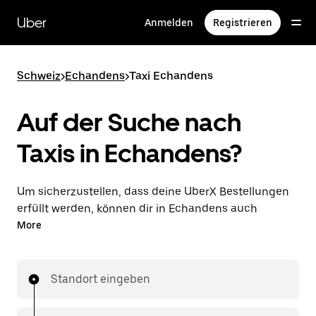
Direkt
zum
Uber
Anmelden
Registrieren
Hauptinhalt
Schweiz
>
Echandens
>
Taxi Echandens
Auf der Suche nach
Taxis in Echandens?
Um sicherzustellen, dass deine UberX Bestellungen
erfüllt werden, können dir in Echandens auch
lizenzierte Taxifahrer*innen zugewiesen werden. In
More
diesem Fall kannst du rund um die Uhr Fahrten
bestellen und erhältst dieselben erschwinglichen
Preise, die du von UberX kennst, während du mit
Standort eingeben
einem Taxi an dein Ziel gelangst.