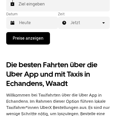
In einigen Städten der Schweiz kannst du in der
Ziel eingeben
Uber App gezielt ein Taxi bestellen, wenn du sicher
sein möchtest, dass dir ein Taxi für deine Fahrt
Datum
Zeit
zugewiesen wird.
Jetzt
Drücke
Preise anzeigen
die
Nach-
unten-
Taste,
um
Die besten Fahrten über die
mit
dem
Uber App und mit Taxis in
Kalender
zu
Echandens, Waadt
interagieren
und
ein
Willkommen bei Taxifahrten über die Uber App in
Datum
auszuwählen.
Echandens. Im Rahmen dieser Option führen lokale
Drücke
Taxifahrer*innen UberX Bestellungen aus. Es sind nur
die
wenige Schritte nötig, um loszulegen. Bestelle eine
Escape-