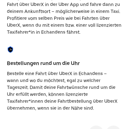
Taste,
Fahrt über UberX in der Uber App und fahre dann zu
um
deinem Ankunftsort – möglicherweise in einem Taxi.
den
Profitiere vom selben Preis wie bei Fahrten über
Kalender
zu
UberX, wenn du mit einem bzw. einer voll lizenzierten
schließen.
Taxifahrer*in in Echandens fährst.
Bestellungen rund um die Uhr
Si
Bestelle eine Fahrt über UberX in Echandens –
Be
wann und wo du möchtest, egal zu welcher
Ec
Tageszeit. Damit deine Fahrtwünsche rund um die
Fi
Uhr erfüllt werden, können lizenzierte
di
Taxifahrer*innen deine Fahrtbestellung über UberX
wä
übernehmen, wenn sie in der Nähe sind.