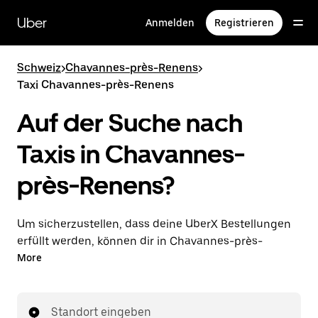
Direkt
zum
Uber
Anmelden
Registrieren
Hauptinhalt
Schweiz
>
Chavannes-près-Renens
>
Taxi Chavannes-près-Renens
Auf der Suche nach
Taxis in Chavannes-
près-Renens?
Um sicherzustellen, dass deine UberX Bestellungen
erfüllt werden, können dir in Chavannes-près-
Renens auch lizenzierte Taxifahrer*innen
More
zugewiesen werden. In diesem Fall kannst du rund
um die Uhr Fahrten bestellen und erhältst dieselben
erschwinglichen Preise, die du von UberX kennst,
Standort eingeben