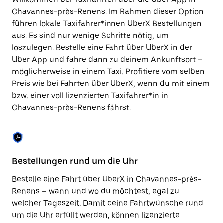
Drücke
die
Chavannes-près-Renens. Im Rahmen dieser Option
Escape-
führen lokale Taxifahrer*innen UberX Bestellungen
Taste,
aus. Es sind nur wenige Schritte nötig, um
um
den
loszulegen. Bestelle eine Fahrt über UberX in der
Kalender
Uber App und fahre dann zu deinem Ankunftsort –
zu
möglicherweise in einem Taxi. Profitiere vom selben
schließen.
Preis wie bei Fahrten über UberX, wenn du mit einem
bzw. einer voll lizenzierten Taxifahrer*in in
Chavannes-près-Renens fährst.
Bestellungen rund um die Uhr
Si
Bestelle eine Fahrt über UberX in Chavannes-près-
Be
Renens – wann und wo du möchtest, egal zu
Ch
welcher Tageszeit. Damit deine Fahrtwünsche rund
we
um die Uhr erfüllt werden, können lizenzierte
Fu