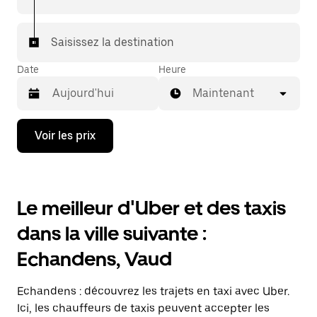
votre destination à bord d'un taxi.
Dans certaines villes de Suisse, pour vous assurer de
Saisissez la destination
bénéficier d'une mise en relation avec un taxi, vous
pouvez le demander dans l'application.
Date
Heure
Maintenant
Appuyez
Voir les prix
sur
la
flèche
vers
le
Le meilleur d'Uber et des taxis
bas
pour
dans la ville suivante :
ouvrir
le
Echandens, Vaud
calendrier
et
sélectionner
Echandens : découvrez les trajets en taxi avec Uber.
une
date.
Ici, les chauffeurs de taxis peuvent accepter les