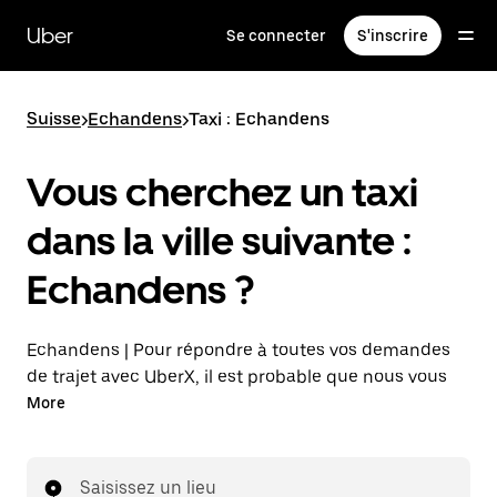
Passer
au
Uber
Se connecter
S'inscrire
contenu
principal
Suisse
>
Echandens
>
Taxi : Echandens
Vous cherchez un taxi
dans la ville suivante :
Echandens ?
Echandens | Pour répondre à toutes vos demandes
de trajet avec UberX, il est probable que nous vous
mettions en relation avec un chauffeur de taxi. Si tel
More
est le cas, vous continuerez à bénéficier de trajets à
prix abordables et de la même disponibilité (24 h/24
et 7 j/7), comme avec UberX, et pourrez rejoindre
Saisissez un lieu