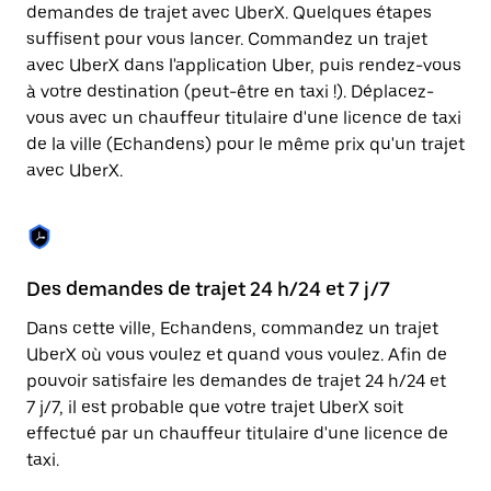
Appuyez
demandes de trajet avec UberX. Quelques étapes
sur
suffisent pour vous lancer. Commandez un trajet
la
touche
avec UberX dans l'application Uber, puis rendez-vous
Échap
à votre destination (peut-être en taxi !). Déplacez-
pour
vous avec un chauffeur titulaire d'une licence de taxi
fermer
le
de la ville (Echandens) pour le même prix qu'un trajet
calendrier.
avec UberX.
Des demandes de trajet 24 h/24 et 7 j/7
Co
Dans cette ville, Echandens, commandez un trajet
Ub
UberX où vous voulez et quand vous voulez. Afin de
pr
pouvoir satisfaire les demandes de trajet 24 h/24 et
qu
7 j/7, il est probable que votre trajet UberX soit
fo
effectué par un chauffeur titulaire d'une licence de
d'
taxi.
de