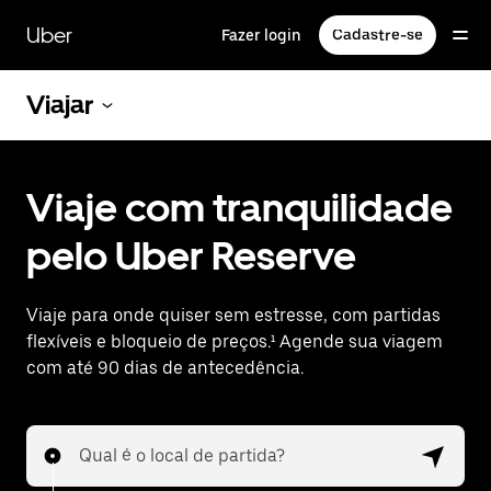
Pular
para
Uber
Fazer login
Cadastre-se
o
conteúdo
principal
Viajar
Viaje com tranquilidade
pelo Uber Reserve
Viaje para onde quiser sem estresse, com partidas
flexíveis e bloqueio de preços.¹ Agende sua viagem
com até 90 dias de antecedência.
Qual é o local de partida?