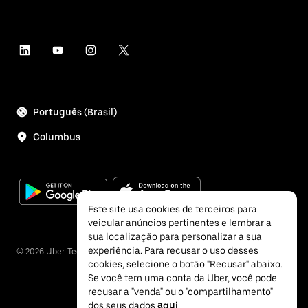
Português (Brasil)
Columbus
Este site usa cookies de terceiros para
veicular anúncios pertinentes e lembrar a
sua localização para personalizar a sua
experiência. Para recusar o uso desses
©
2026
Uber Technologies Inc.
cookies, selecione o botão "Recusar" abaixo.
Se você tem uma conta da Uber, você pode
recusar a "venda" ou o "compartilhamento"
dos seus dados
aqui
.