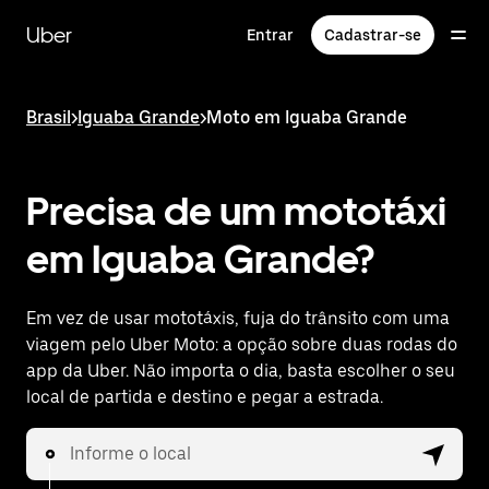
Pular
para
Uber
Entrar
Cadastrar-se
o
conteúdo
principal
Brasil
>
Iguaba Grande
>
Moto em Iguaba Grande
Precisa de um mototáxi
em Iguaba Grande?
Em vez de usar mototáxis, fuja do trânsito com uma
viagem pelo Uber Moto: a opção sobre duas rodas do
app da Uber. Não importa o dia, basta escolher o seu
local de partida e destino e pegar a estrada.
Informe o local