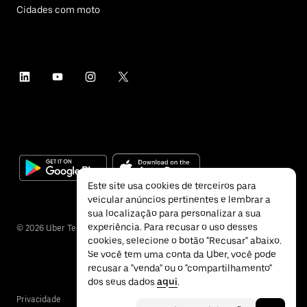
Cidades com moto
Este site usa cookies de terceiros para
veicular anúncios pertinentes e lembrar a
sua localização para personalizar a sua
experiência. Para recusar o uso desses
©
2026
Uber Technologies Inc.
cookies, selecione o botão "Recusar" abaixo.
Se você tem uma conta da Uber, você pode
recusar a "venda" ou o "compartilhamento"
dos seus dados
aqui
.
Privacidade
Acessibilidade
Termos