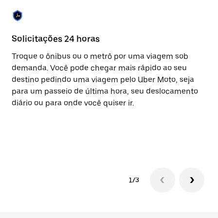
Solicitações 24 horas
Re
Troque o ônibus ou o metrô por uma viagem sob
A 
demanda. Você pode chegar mais rápido ao seu
vi
destino pedindo uma viagem pelo Uber Moto, seja
co
para um passeio de última hora, seu deslocamento
to
diário ou para onde você quiser ir.
su
ta
pa
vi
1/3