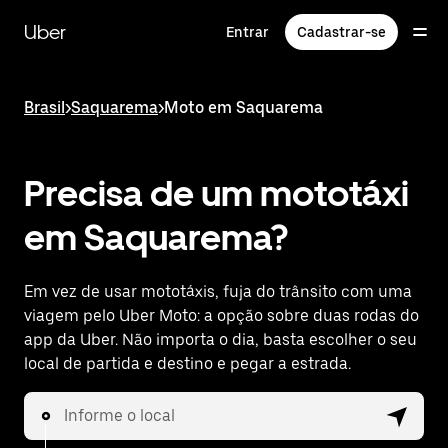
Pular
para
Uber
Entrar
Cadastrar-se
o
conteúdo
principal
Brasil
>
Saquarema
>
Moto em Saquarema
Precisa de um mototáxi
em Saquarema?
Em vez de usar mototáxis, fuja do trânsito com uma
viagem pelo Uber Moto: a opção sobre duas rodas do
app da Uber. Não importa o dia, basta escolher o seu
local de partida e destino e pegar a estrada.
Informe o local