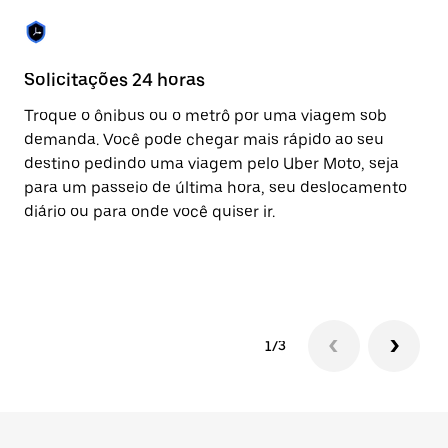
Solicitações 24 horas
Re
Troque o ônibus ou o metrô por uma viagem sob
A 
demanda. Você pode chegar mais rápido ao seu
vi
destino pedindo uma viagem pelo Uber Moto, seja
eq
para um passeio de última hora, seu deslocamento
ap
diário ou para onde você quiser ir.
co
av
pa
1/3