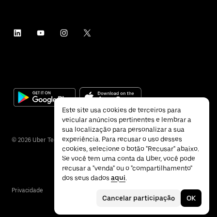
Este site usa cookies de terceiros para
veicular anúncios pertinentes e lembrar a
sua localização para personalizar a sua
experiência. Para recusar o uso desses
©
2026
Uber Technologies Inc.
cookies, selecione o botão "Recusar" abaixo.
Se você tem uma conta da Uber, você pode
recusar a "venda" ou o "compartilhamento"
dos seus dados
aqui
.
Privacidade
Acessibilidade
Termos
Cancelar participação
OK