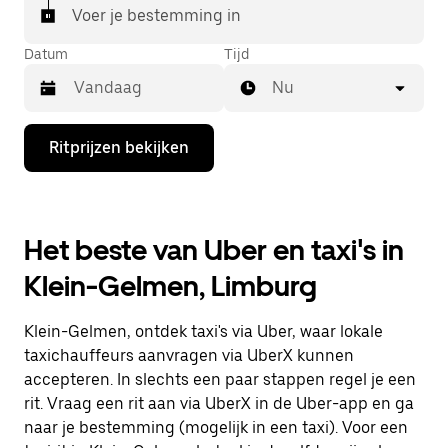
Voer je bestemming in
Datum
Tijd
Nu
Druk
Ritprijzen bekijken
op
de
pijl
omlaag
om
Het beste van Uber en taxi's in
de
agenda
Klein-Gelmen, Limburg
te
openen
en
Klein-Gelmen, ontdek taxi's via Uber, waar lokale
een
datum
taxichauffeurs aanvragen via UberX kunnen
te
accepteren. In slechts een paar stappen regel je een
selecteren.
rit. Vraag een rit aan via UberX in de Uber-app en ga
Druk
op
naar je bestemming (mogelijk in een taxi). Voor een
Escape