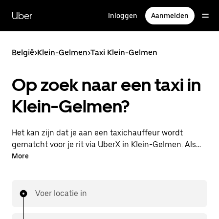
Doorgaan
naar
Uber
Inloggen
Aanmelden
hoofdinhoud
België
>
Klein-Gelmen
>
Taxi Klein-Gelmen
Op zoek naar een taxi in
Klein-Gelmen?
Het kan zijn dat je aan een taxichauffeur wordt
gematcht voor je rit via UberX in Klein-Gelmen. Als
dat zo is, profiteer je van dezelfde 24/7
More
beschikbaarheid en betaalbare prijzen die je van
UberX gewend bent, maar ga je met een taxi naar
je bestemming.
Voer locatie in