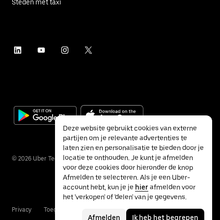
Steden met taxi
Deze website gebruikt cookies van externe
partijen om je relevante advertenties te
laten zien en personalisatie te bieden door je
locatie te onthouden. Je kunt je afmelden
©
2026
Uber Technologies Inc.
voor deze cookies door hieronder de knop
Afmelden te selecteren. Als je een Uber-
account hebt, kun je je
hier
afmelden voor
het 'verkopen' of 'delen' van je gegevens.
Privacy
Toegankelijkheid
Voorwaarden
Afmelden
Ik heb het begrepen