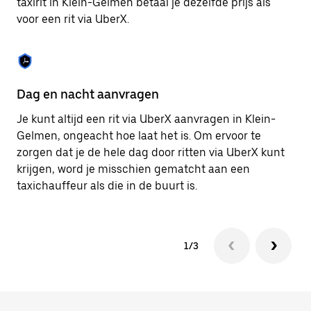
taxirit in Klein-Gelmen betaal je dezelfde prijs als
om
voor een rit via UberX.
de
agenda
te
sluiten.
Dag en nacht aanvragen
Ve
Je kunt altijd een rit via UberX aanvragen in Klein-
Ub
Gelmen, ongeacht hoe laat het is. Om ervoor te
pa
zorgen dat je de hele dag door ritten via UberX kunt
vi
krijgen, word je misschien gematcht aan een
hu
taxichauffeur als die in de buurt is.
ku
1/3