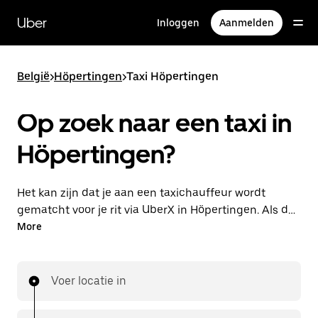
Doorgaan
naar
Uber
Inloggen
Aanmelden
hoofdinhoud
België
>
Höpertingen
>
Taxi Höpertingen
Op zoek naar een taxi in
Höpertingen?
Het kan zijn dat je aan een taxichauffeur wordt
gematcht voor je rit via UberX in Höpertingen. Als dat
zo is, profiteer je van dezelfde 24/7 beschikbaarheid
More
en betaalbare prijzen die je van UberX gewend bent,
maar ga je met een taxi naar je bestemming.
Voer locatie in