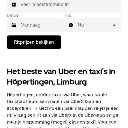
Voer je bestemming in
Datum
Tijd
Nu
Druk
Ritprijzen bekijken
op
de
pijl
omlaag
om
Het beste van Uber en taxi's in
de
agenda
Höpertingen, Limburg
te
openen
en
Höpertingen, ontdek taxi's via Uber, waar lokale
een
datum
taxichauffeurs aanvragen via UberX kunnen
te
accepteren. In slechts een paar stappen regel je een
selecteren.
rit. Vraag een rit aan via UberX in de Uber-app en ga
Druk
op
naar je bestemming (mogelijk in een taxi). Voor een
Escape