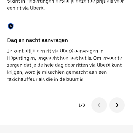
taxirit in Höpertingen betaal je dezelfde prijs als voor
om
een rit via UberX.
de
agenda
te
sluiten.
Dag en nacht aanvragen
Ve
Je kunt altijd een rit via UberX aanvragen in
Ub
Höpertingen, ongeacht hoe laat het is. Om ervoor te
pa
zorgen dat je de hele dag door ritten via UberX kunt
je
krijgen, word je misschien gematcht aan een
hu
taxichauffeur als die in de buurt is.
ku
1/3