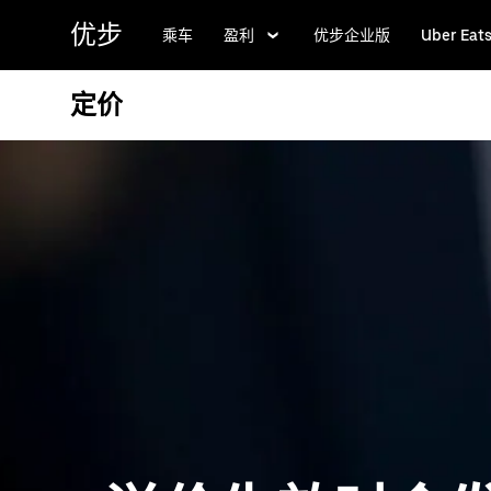
跳
优步
乘车
盈利
优步企业版
Uber Eat
至
主
要
定价
内
容