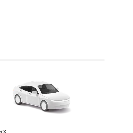
rX
Uber Electri