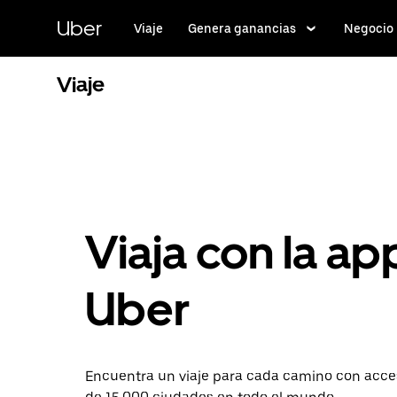
Saltar
al
Uber
Viaje
Genera ganancias
Negocio
contenido
principal
Viaje
Viaja con la ap
Uber
Encuentra un viaje para cada camino con acc