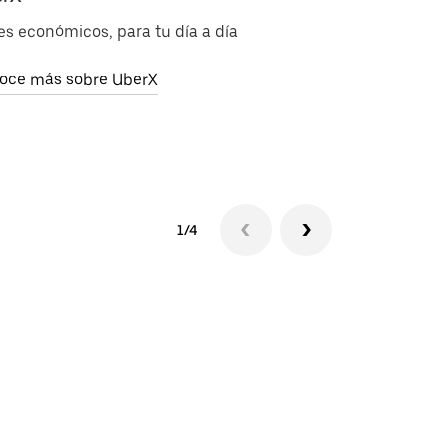
es económicos, para tu día a día
Viajes sin em
oce más sobre UberX
Conoce más s
1/4