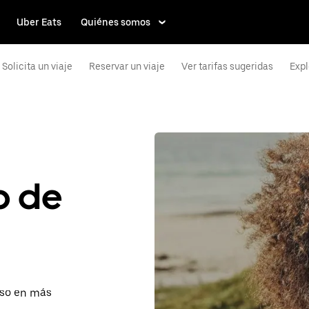
Uber Eats
Quiénes somos
Solicita un viaje
Reservar un viaje
Ver tarifas sugeridas
Expl
p de
eso en más