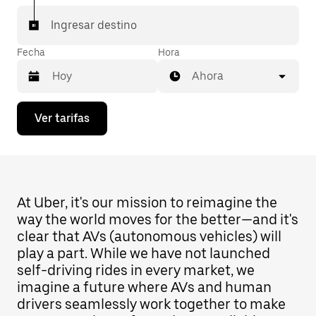
Ingresar destino
Fecha
Hora
Ahora
Presiona
Ver tarifas
la
flecha
hacia
abajo
para
interactuar
con
At Uber, it's our mission to reimagine the
el
way the world moves for the better—and it's
calendario
clear that AVs (autonomous vehicles) will
y
selecciona
play a part. While we have not launched
una
self-driving rides in every market, we
fecha.
imagine a future where AVs and human
Presiona
la
drivers seamlessly work together to make
tecla Esc