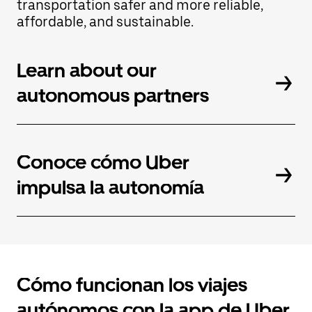
transportation safer and more reliable,
para
affordable, and sustainable.
cerrar
el
calendario.
Learn about our
autonomous partners
Conoce cómo Uber
impulsa la autonomía
Cómo funcionan los viajes
autónomos con la app de Uber