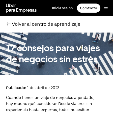
Saltar
al
Inicia sesión
Comenzar
contenido
principal
←
Volver al centro de aprendizaje
17 consejos para viajes
de negocios sin estrés
Publicado:
1 de abril de 2023
Cuando tienes un viaje de negocios agendado,
hay mucho qué considerar. Desde viajeros sin
experiencia hasta expertos, todos necesitan