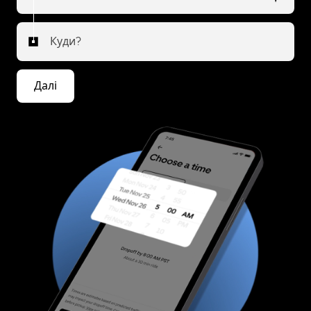
Куди?
Далі