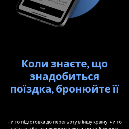
Коли знаєте, що
знадобиться
поїздка, бронюйте її
Чи то підготовка до перельоту в іншу країну, чи то
поїздка з багатолюдного заходу, чи то бажання