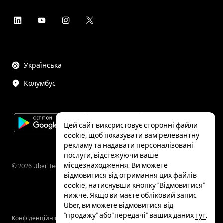
Українська
Колумбус
Цей сайт використовує сторонні файли
cookie, щоб показувати вам релевантну
рекламу та надавати персоналізовані
послуги, відстежуючи ваше
місцезнаходження. Ви можете
©
2026
Uber Technologies Inc.
відмовитися від отримання цих файлів
cookie, натиснувши кнопку "Відмовитися"
нижче. Якщо ви маєте обліковий запис
Uber, ви можете відмовитися від
"продажу" або "передачі" ваших даних
тут
.
Конфіденційність
Спеціальні
Правила