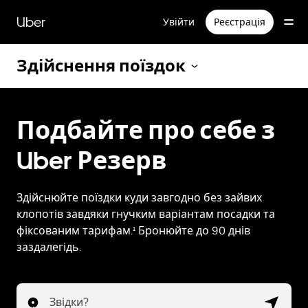
Перейти
до
Uber
Увійти
Реєстрація
основного
вмісту
Здійснення поїздок
Подбайте про себе з
Uber Резерв
Здійснюйте поїздки куди завгодно без зайвих
клопотів завдяки гнучким варіантам посадки та
фіксованим тарифам.¹ Бронюйте до 90 днів
заздалегідь.
Звідки?