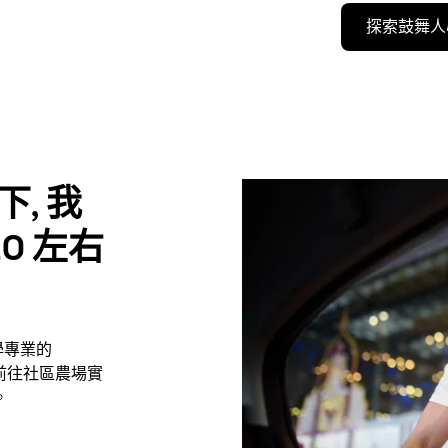
探索鼓舞人
下, 我
0 左右
學專業的
, 前往社區農場實
。