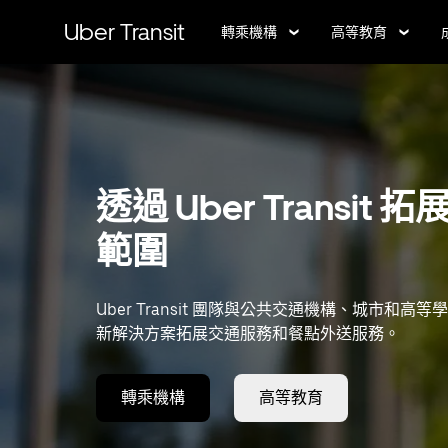
跳
Uber Transit
轉乘機構
高等教育
到
主
要
內
容
透過 Uber Transit 
範圍
Uber Transit 團隊與公共交通機構、城市和高等
新解決方案拓展交通服務和餐點外送服務。
轉乘機構
高等教育