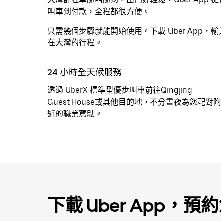
曆
叫車到付款，全程都很方便。
並
選
只需幾個步驟就能開始使用。下載 Uber App
擇
在大灣的行程。
日
期。
24 小時全天候服務
按
離
透過 UberX 標準型優步叫車前往Qingjing
開
Guest House或其他目的地，不分晝夜為您配對附
按
近的職業駕駛。
鈕
即
可
關
閉
行
事
下載 Uber App，
曆。