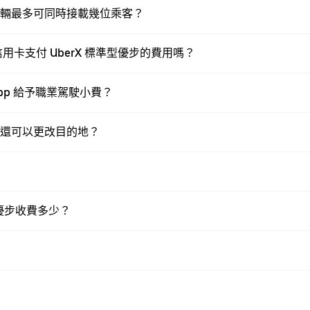
程車輛最多可同時接載幾位乘客？
卡支付 UberX 標準型優步的費用嗎？
pp 給予職業駕駛小費？
否還可以更改目的地？
型優步收費多少？