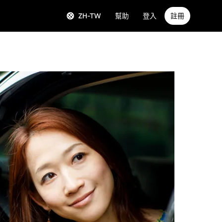
ZH-TW
幫助
登入
註冊