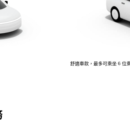
舒適車款，最多可乘坐 6 位
務