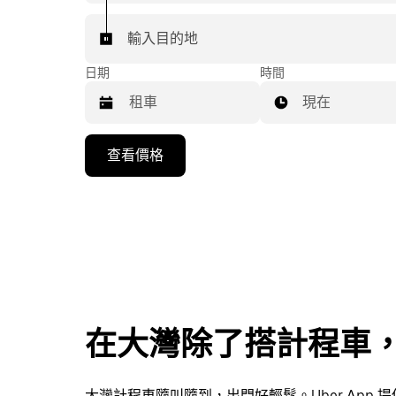
輸入目的地
日期
時間
現在
按
查看價格
向
下
箭
頭
鍵
即
可
使
在大灣除了搭計程車
用
行
事
大灣計程車隨叫隨到，出門好輕鬆。Uber App