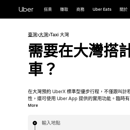
跳
Uber
搭乘
賺取
商務
Uber Eats
關於
到
主
要
內
臺灣
>
大灣
>
Taxi 大灣
容
需要在大灣搭
車？
在大灣預約 UberX 標準型優步行程，不僅跟叫
性，還可使用 Uber App 提供的實用功能。臨時
您隨時都可以在 App 或網站上叫車，每趟行程都
More
付車資。動動手指即可叫車。
輸入地點