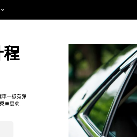
計程
計程車一樣有彈
有乘車需求？
能查看預估應