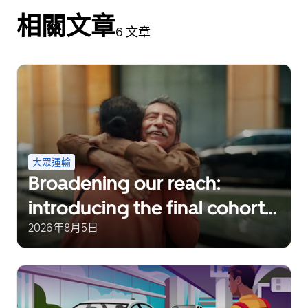
相關文章
6 文章
大眾運輸
Broadening our reach:
introducing the final cohort
of recipients of the Uber
2026年8月5日
Transit Innovation Fund