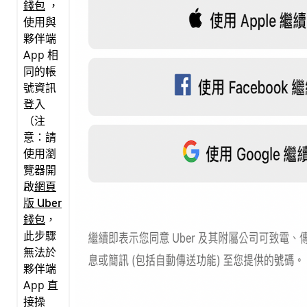
錢包
，
使用與
夥伴端
App 相
同的帳
號資訊
登入
（注
意：請
使用瀏
覽器開
啟
網頁
版 Uber
錢包
，
此步驟
無法於
夥伴端
App 直
接操