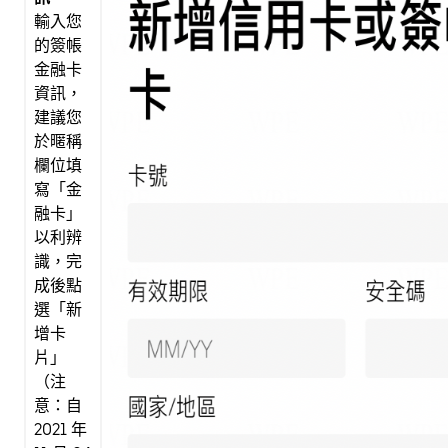
輸入您
的簽帳
金融卡
資訊，
建議您
於暱稱
欄位填
寫「金
融卡」
以利辨
識，完
成後點
選「新
增卡
片」
（注
意：自
2021 年