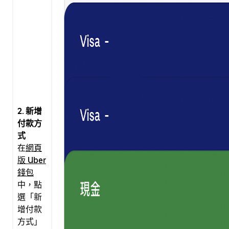
2. 新增
付款方
式
在
網頁
版 Uber
錢包
中，點
選「新
增付款
方式」