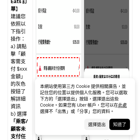
Eats 訂
單
】
建議您
依照以
下指引
操作：
a) 請點
擊「顧
客需支
付 $xxx
金額」
的灰色
本網站使用第三方 Cookie 提供相關廣告，並
按鈕了
記住您的位置以提供個人化服務。您可以選取
解詳細
下方的「選擇退出」按鈕，選擇退出這些
Cookie。如果您有 Uber 帳戶，您可以在
此處
資訊
選擇不「出售」或「分享」您的資料。
b) 選擇
「乘客/
選擇退出
知道了
顧客未
支付任