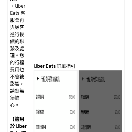
・Uber
Eats 客
服會再
與顧客
進行後
續的聯
繫及處
理。您
的行程
Uber Eats
訂單指引
費用也
不會被
影響，
請您無
須擔
心。
【
適用
於 Uber