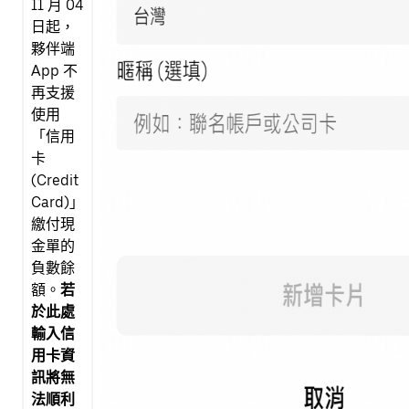
11 月 04
日起，
夥伴端
App 不
再支援
使用
「信用
卡
(Credit
Card)」
繳付現
金單的
負數餘
額。
若
於此處
輸入信
用卡資
訊將無
法順利