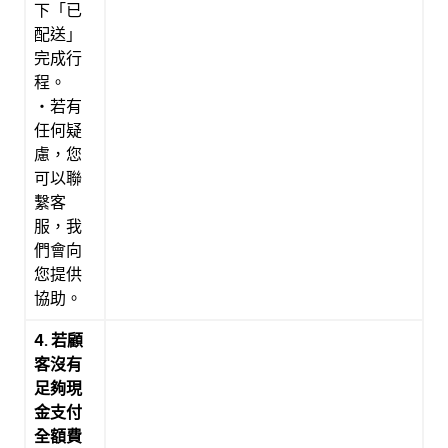
下「已
配送」
完成行
程。
・若有
任何疑
慮，您
可以聯
繫客
服，我
們會向
您提供
協助。
4. 若顧
客沒有
足夠現
金支付
全額費