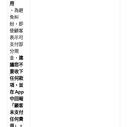
用
・為避
免糾
紛，即
使顧客
表示可
支付部
分現
金，
建
議您不
要收下
任何款
項，並
在 App
中回報
「顧客
未支付
任何費
用」。