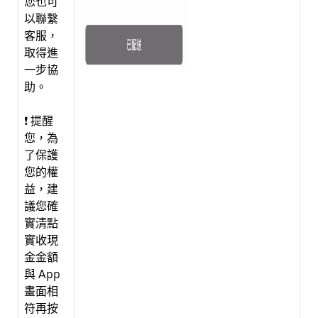
您也可
以聯繫
客服，
取得進
一步協
助。
❗ 提醒
您，為
了保護
您的權
益，建
議您確
實清點
實收現
金金額
與 App
畫面相
符再按