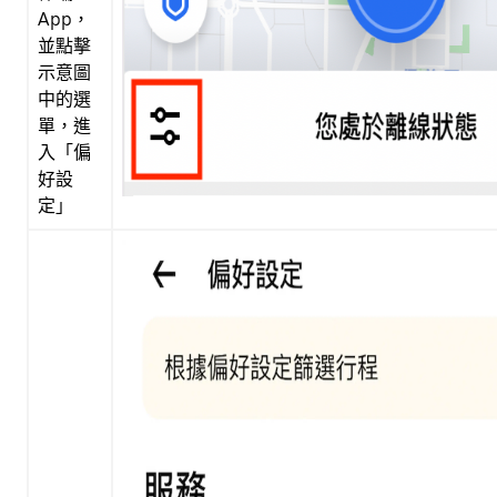
App，
並點擊
示意圖
中的選
單，進
入「偏
好設
定」