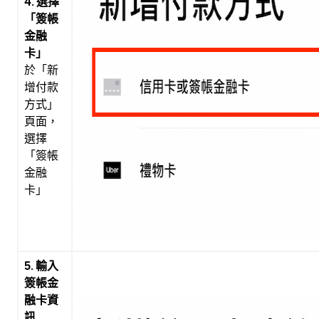
4. 選擇
「簽帳
金融
卡」
於「新
增付款
方式」
頁面，
選擇
「簽帳
金融
卡」
5. 輸入
簽帳金
融卡資
訊