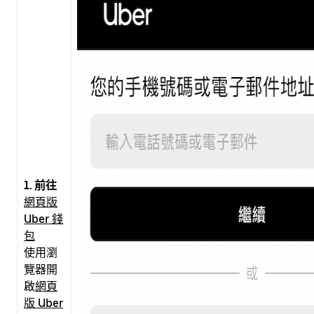
1. 前往
網頁版
Uber 錢
包
使用瀏
覽器開
啟
網頁
版 Uber