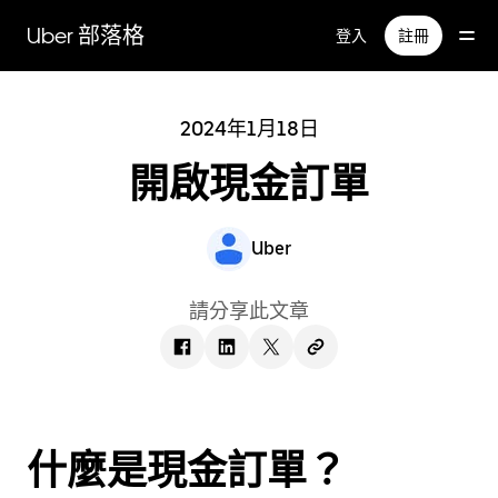
跳
Uber 部落格
登入
註冊
到
主
要
內
2024年1月18日
容
開啟現金訂單
Uber
請分享此文章
什麼是現金訂單？