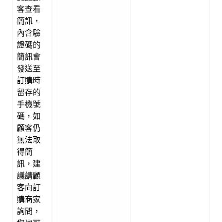
客查看
簡訊，
內含驗
證碼的
簡訊會
發送至
訂購時
留存的
手機號
碼，如
顧客仍
無法取
得簡
訊，建
議請顧
客向訂
購商家
詢問，