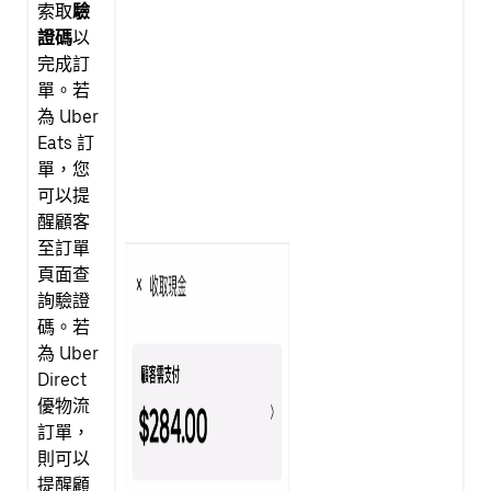
索取
驗
證碼
以
完成訂
單。若
為 Uber
Eats 訂
單，您
可以提
醒顧客
至訂單
頁面查
詢驗證
碼。若
為 Uber
Direct
優物流
訂單，
則可以
提醒顧