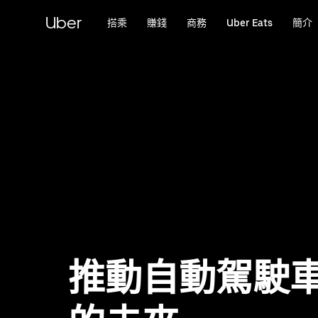
跳
Uber
搭乘
賺錢
商務
Uber Eats
簡介
到
主
要
內
容
推動自動駕駛