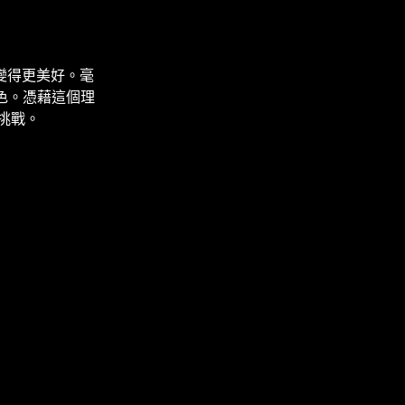
界變得更美好。毫
角色。憑藉這個理
的挑戰。