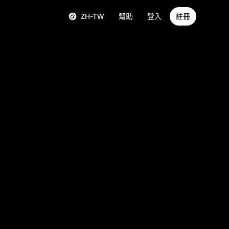
ZH-TW
幫助
登入
註冊