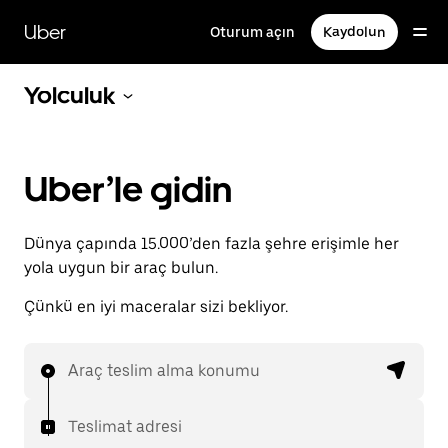
Ana
içeriğe
Uber
Oturum açın
Kaydolun
gidin
Yolculuk
Uber’le gidin
Dünya çapında 15.000’den fazla şehre erişimle her
yola uygun bir araç bulun.
Çünkü en iyi maceralar sizi bekliyor.
Araç teslim alma konumu
Teslimat adresi