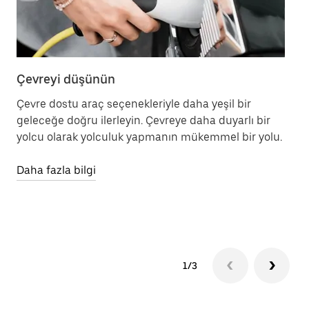
Çevreyi düşünün
Şe
st
Çevre dostu araç seçenekleriyle daha yeşil bir
geleceğe doğru ilerleyin. Çevreye daha duyarlı bir
Zo
yolcu olarak yolculuk yapmanın mükemmel bir yolu.
üc
da
Daha fazla bilgi
am
Da
1/3