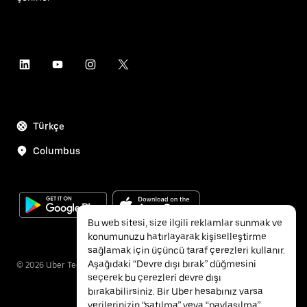
Türkçe
Columbus
Bu web sitesi, size ilgili reklamlar sunmak ve
konumunuzu hatırlayarak kişiselleştirme
sağlamak için üçüncü taraf çerezleri kullanır.
Aşağıdaki “Devre dışı bırak” düğmesini
©
2026
Uber Technologies Inc.
seçerek bu çerezleri devre dışı
bırakabilirsiniz. Bir Uber hesabınız varsa
verilerinizin “satılma” veya “paylaşılma”