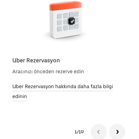
Uber Rezervasyon
Taks
Aracınızı önceden rezerve edin
Tek 
taksi
Uber Rezervasyon hakkında daha fazla bilgi
Taksi
edinin
1/10