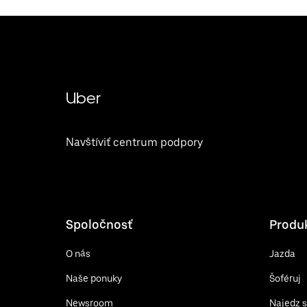
Uber
Navštíviť centrum podpory
Spoločnosť
Produ
O nás
Jazda
Naše ponuky
Šoféruj
Newsroom
Najedz 