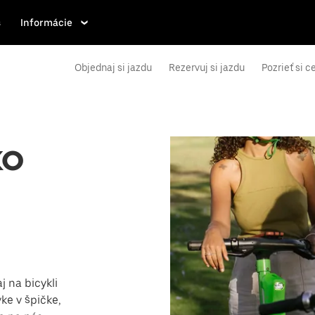
s
Informácie
Objednaj si jazdu
Rezervuj si jazdu
Pozrieť si c
ko
j na bicykli
ke v špičke,