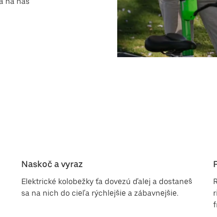
sa na nás
Naskoč a vyraz
Elektrické kolobežky ťa dovezú ďalej a dostaneš
R
sa na nich do cieľa rýchlejšie a zábavnejšie.
r
f