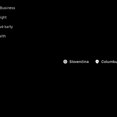
 Business
ight
vé karty
alth
Slovenčina
Columb