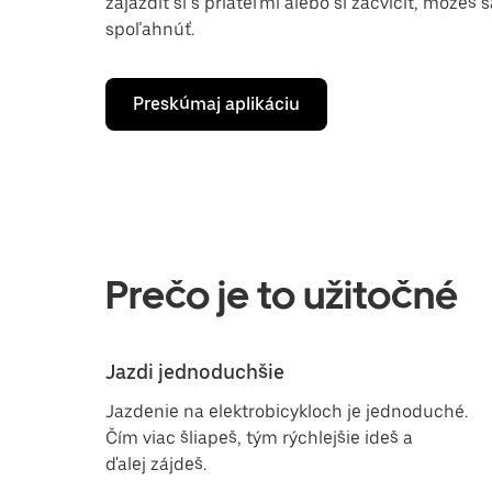
zajazdiť si s priateľmi alebo si zacvičiť, môžeš 
spoľahnúť.
Preskúmaj aplikáciu
Prečo je to užitočné
Jazdi jednoduchšie
Jazdenie na elektrobicykloch je jednoduché.
Čím viac šliapeš, tým rýchlejšie ideš a
ďalej zájdeš.