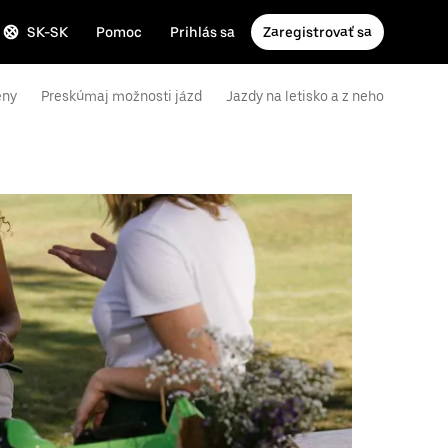
SK-SK
Pomoc
Prihlás sa
Zaregistrovať sa
eny
Preskúmaj možnosti jázd
Jazdy na letisko a z neho