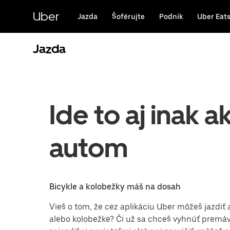
Preskočiť
na
Uber
Jazda
Šoférujte
Podnik
Uber Eat
hlavný
obsah
Jazda
Ide to aj inak a
autom
Bicykle a kolobežky máš na dosah
Vieš o tom, že cez aplikáciu Uber môžeš jazdiť a
alebo kolobežke? Či už sa chceš vyhnúť premáv