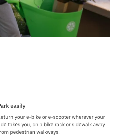
Park easily
eturn your e-bike or e-scooter wherever your
ide takes you, on a bike rack or sidewalk away
rom pedestrian walkways.