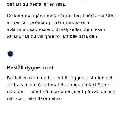
kalendern.
det att du beställer en resa.
Du kommer igång med några steg. Ladda ner Uber-
appen, ange dina upphämtnings- och
avlämningsadresser och välj sedan den resa i
Strängnäs du vill göra för att bekräfta den.
Beställ dygnet runt
Fu
Beställ en resa med Uber till Läggesta station och
Ub
andra ställen för att matchas med en taxiförare
St
nära dig – tidigt på morgonen, sent på kvällen och
fu
när som helst däremellan.
ti