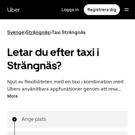
Hoppa
till
Uber
Logga in
Registrera dig
huvudinnehållet
Sverige
>
Strängnäs
>
Taxi Strängnäs
Letar du efter taxi i
Strängnäs?
Njut av flexibiliteten med en taxi i kombination med
Ubers användbara appfunktioner genom att resa
med Uber i Strängnäs. Du kan göra beställningar på
More
begäran för sistan minuten-resor, beställa dygnet
runt i appen eller online och få överkomliga
förberäknade priser för varje resa. Din resa är bara
Ange plats
några knapptryck bort.