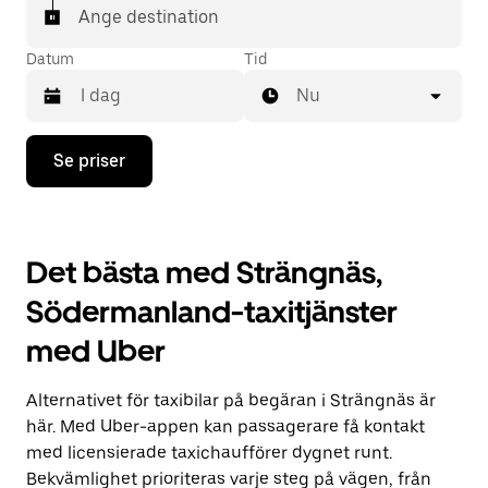
Ange destination
Datum
Tid
Nu
Tryck
Se priser
på
nedåtpilen
för
att
använda
Det bästa med Strängnäs,
kalendern
och
Södermanland-taxitjänster
välja
ett
med Uber
datum.
Tryck
på
Alternativet för taxibilar på begäran i Strängnäs är
ESC-
knappen
här. Med Uber-appen kan passagerare få kontakt
för
med licensierade taxichaufförer dygnet runt.
att
Bekvämlighet prioriteras varje steg på vägen, från
stänga