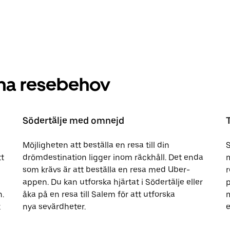
dina resebehov
Södertälje med omnejd
Möjligheten att beställa en resa till din
S
t
drömdestination ligger inom räckhåll. Det enda
m
som krävs är att beställa en resa med Uber-
appen. Du kan utforska hjärtat i Södertälje eller
p
n.
åka på en resa till Salem för att utforska
m
k
nya sevärdheter.
e