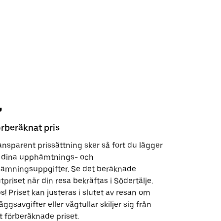
rberäknat pris
Säkerhet
ansparent prissättning sker så fort du lägger
Med bara 
ll dina upphämtnings- och
kundsuppo
lämningsuppgifter. Se det beräknade
kära och 
utpriset när din resa bekräftas i Södertälje.
av vad vi g
s! Priset kan justeras i slutet av resan om
lläggsavgifter eller vägtullar skiljer sig från
t förberäknade priset.