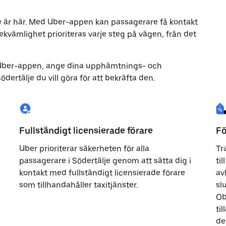
lje är här. Med Uber-appen kan passagerare få kontakt
kvämlighet prioriteras varje steg på vägen, från det
Uber-appen, ange dina upphämtnings- och
ertälje du vill göra för att bekräfta den.
Fullständigt licensierade förare
Fö
Uber prioriterar säkerheten för alla
Tr
passagerare i Södertälje genom att sätta dig i
ti
kontakt med fullständigt licensierade förare
av
som tillhandahåller taxitjänster.
sl
Ob
ti
de