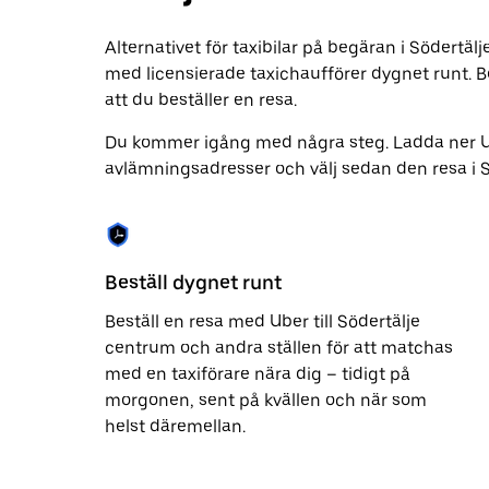
att
stänga
kalendern.
Alternativet för taxibilar på begäran i Södertä
med licensierade taxichaufförer dygnet runt. Be
att du beställer en resa.
Du kommer igång med några steg. Ladda ner 
avlämningsadresser och välj sedan den resa i Söd
Beställ dygnet runt
Beställ en resa med Uber till Södertälje
centrum och andra ställen för att matchas
med en taxiförare nära dig – tidigt på
morgonen, sent på kvällen och när som
helst däremellan.