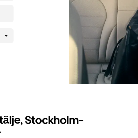
älje, Stockholm-
r