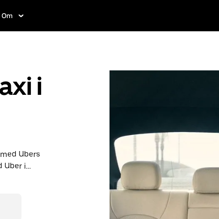
Om
axi i
n med Ubers
 Uber i
n för sistan
er online
e resa. Din