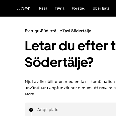
Hoppa
till
Uber
Resa
Tjäna
Företag
Uber Eats
huvudinnehållet
Sverige
>
Södertälje
>
Taxi Södertälje
Letar du efter t
Södertälje?
Njut av flexibiliteten med en taxi i kombinatio
användbara appfunktioner genom att resa med
Södertälje. Du kan göra beställningar på begära
More
minuten-resor, beställa dygnet runt i appen ell
och få överkomliga förberäknade priser för varj
Ange plats
resa är bara några knapptryck bort.