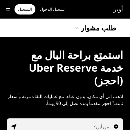
خطٍ
لوصول
أوبر
تسجيل الدخول
التسجيل
لى
لمحتوى
لرئيسي
طلب مشوار
استمتِع براحة البال مع
خدمة Uber Reserve
(احجز)
اذهب إلى أي مكان، بدون عناء، مع عمليات التقاء مرنة وأسعار
ثابتة.¹ احجز مقدماً بمدة تصل إلى 90 يوماً.
من أين؟