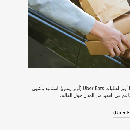
يمكن أيضاً استخدام بطاقات هدايا أوبر لطلبات Uber Eats (أوبر إيتس). استمتِع بأشهى
طاعم في العديد من المدن حول العالم.