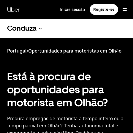
Avançar
para
Uber
Inicie sessão
Registe-se
o
conteúdo
principal
Conduza
Portugal
>
Oportunidades para motoristas em Olhão
Está à procura de
oportunidades para
motorista em Olhão?
Procura empregos de motorista a tempo inteiro ou a
tempo parcial em Olhão? Tenha autonomia total e
experimente a aplicação Uber. Desbloqueie