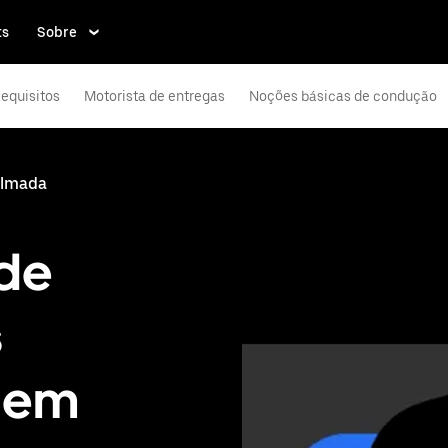
ts
Sobre
equisitos
Motorista de entregas
Noções básicas de condução
Almada
 de
s
a em