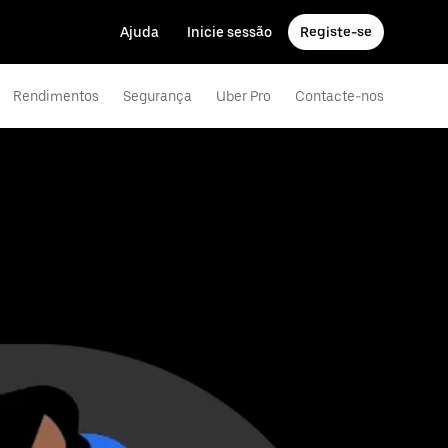
Ajuda
Inicie sessão
Registe-se
Rendimentos
Segurança
Uber Pro
Contacte-nos