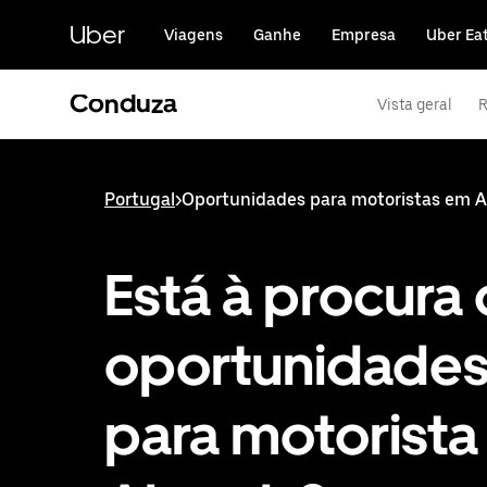
Avançar
para
Uber
Viagens
Ganhe
Empresa
Uber Ea
o
conteúdo
principal
Conduza
Vista geral
R
Portugal
>
Oportunidades para motoristas em 
Está à procura
oportunidade
para motorist