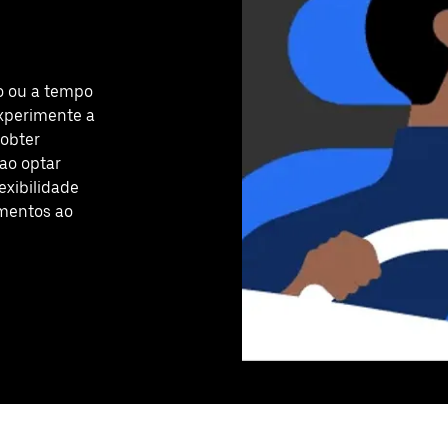
o ou a tempo
xperimente a
 obter
ao optar
exibilidade
imentos ao