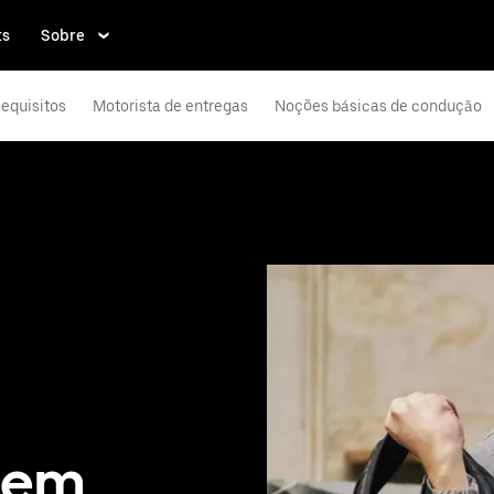
ts
Sobre
equisitos
Motorista de entregas
Noções básicas de condução
 em