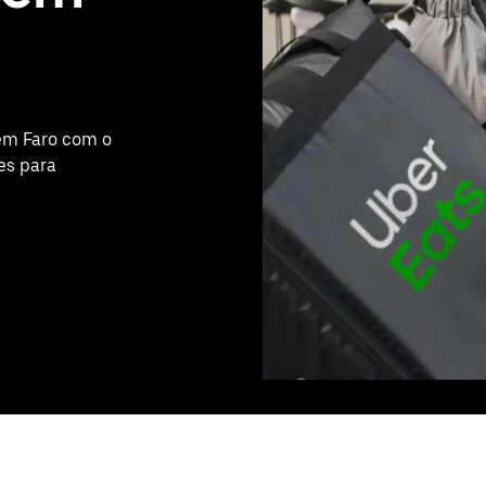
em Faro com o
es para