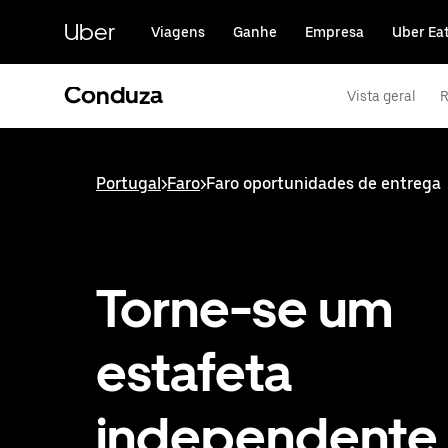
Avançar
para
Uber
Viagens
Ganhe
Empresa
Uber Ea
o
conteúdo
principal
Conduza
Vista geral
R
Portugal
>
Faro
>
Faro oportunidades de entrega
Torne-se um
estafeta
independente