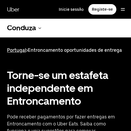
Avançar
para
Uber
Inicie sessão
Registe-se
o
conteúdo
principal
Conduza
Portugal
>
Entroncamento oportunidades de entrega
Torne-se um estafeta
independente em
Entroncamento
Pode receber pagamentos por fazer entregas em
Entroncamento com o Uber Eats. Saiba como
funciona e veja sugestões para começar.